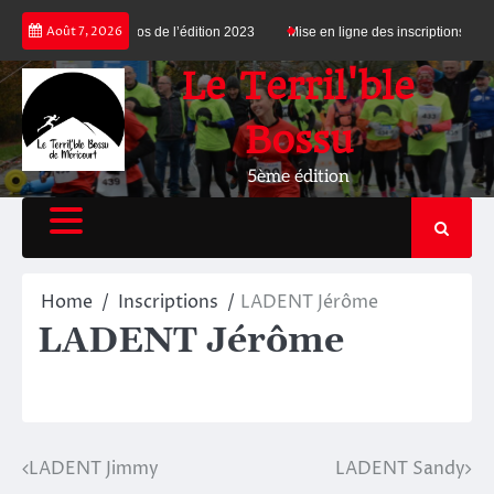
Skip
Août 7, 2026
édition 2024
Photos de l’édition 2023
Mise en ligne des inscriptions
to
content
Le Terril'ble
Bossu
5ème édition
Home
Inscriptions
LADENT Jérôme
LADENT Jérôme
LADENT Jimmy
LADENT Sandy
Navigation